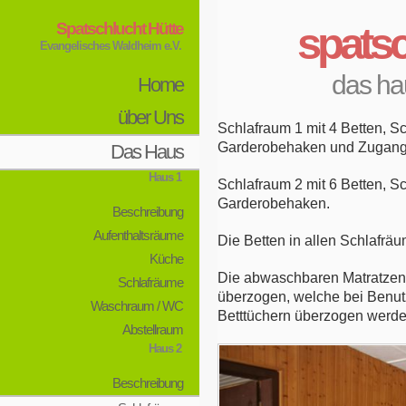
Spatschlucht Hütte
spatsc
Evangelisches Waldheim e.V.
das ha
Home
über Uns
Schlafraum 1 mit 4 Betten, Sc
Garderobehaken und Zugang
Das Haus
Haus 1
Schlafraum 2 mit 6 Betten, Sc
Garderobehaken.
Beschreibung
Aufenthaltsräume
Die Betten in allen Schlafrä
Küche
Die abwaschbaren Matratzen 
Schlafräume
überzogen, welche bei Benut
Waschraum / WC
Betttüchern überzogen werd
Abstellraum
Haus 2
Beschreibung